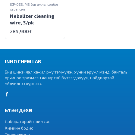
ICP-OES, MS багажны сэлбэг
хэрэгсэл
Nebulizer cleaning
wire, 3/pk
284,900
₮
INNO CHEM LAB
Бид шинэчлэл хөгжил рүү тэмүүлж, хүний эрүүл мэнд, байгаль
орчиноо эрхэмлэн чанартай бүтээгдэхүүн, найдвартай
үйлчилгээ хүргэнэ.
БҮТЭЭГДЭХҮҮН
Лабораторийн шил сав
Химийн бодис
Тоног төхөөрөмж