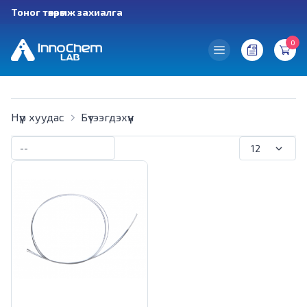
Тоног төхөөрөмж захиалга
0
Нүүр хуудас
Бүтээгдэхүүн