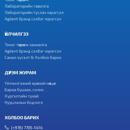
Лабораторийн тавилга
Лабораторийн туслах хэрэгсэл
Agilent брэнд сэлбэг хэрэгсэл
ҮЙЛЧИЛГЭЭ
Тоног төхөөрөмж захиалга
Agilent брэнд сэлбэг хэрэгсэл
Санал хүсэлт & Холбоо барих
ДҮРЭМ ЖУРАМ
Үйлчилгээний ерөнхий нөхцөл
Бараа буцаах, солих
Хүргэлтийн тухай
Нууцлалын бодлого
ХОЛБОО БАРИХ
(+976) 7705-1414