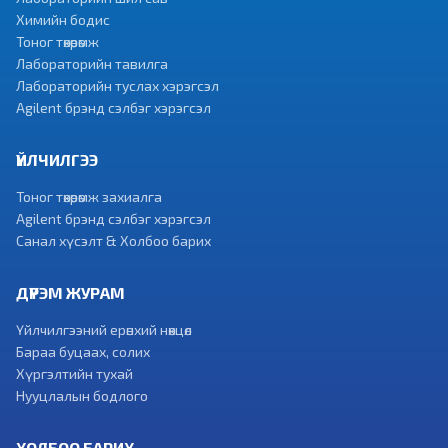
Химийн бодис
Тоног төхөөрөмж
Лабораторийн тавилга
Лабораторийн туслах хэрэгсэл
Agilent брэнд сэлбэг хэрэгсэл
ҮЙЛЧИЛГЭЭ
Тоног төхөөрөмж захиалга
Agilent брэнд сэлбэг хэрэгсэл
Санал хүсэлт & Холбоо барих
ДҮРЭМ ЖУРАМ
Үйлчилгээний ерөнхий нөхцөл
Бараа буцаах, солих
Хүргэлтийн тухай
Нууцлалын бодлого
ХОЛБОО БАРИХ