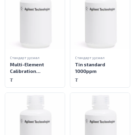
Стандарт уусмал
Стандарт уусмал
Multi-Element
Tin standard
Calibration
1000ppm
Standard-1 10 µg/mL
₮
₮
17 elements