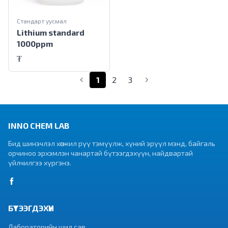
Стандарт уусмал
Lithium standard
1000ppm
₮
(current)
1
2
3
INNO CHEM LAB
Бид шинэчлэл хөгжил рүү тэмүүлж, хүний эрүүл мэнд, байгаль
орчиноо эрхэмлэн чанартай бүтээгдэхүүн, найдвартай
үйлчилгээ хүргэнэ.
БҮТЭЭГДЭХҮҮН
Лабораторийн шил сав