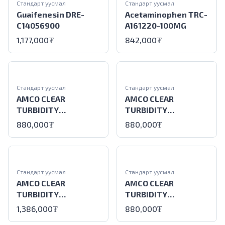
Стандарт уусмал
Стандарт уусмал
Guaifenesin DRE-
Acetaminophen TRC-
C14056900
A161220-100MG
1,177,000
₮
842,000
₮
Стандарт уусмал
Стандарт уусмал
AMCO CLEAR
AMCO CLEAR
TURBIDITY
TURBIDITY
STANDARD, 10 EBC,
STANDARD, 5 EBC,
880,000
₮
880,000
₮
250 mL
250 mL
Стандарт уусмал
Стандарт уусмал
AMCO CLEAR
AMCO CLEAR
TURBIDITY
TURBIDITY
STANDARD, 1.0 EBC,
STANDARD, 1.0 EBC,
1,386,000
₮
880,000
₮
1L
250 mL