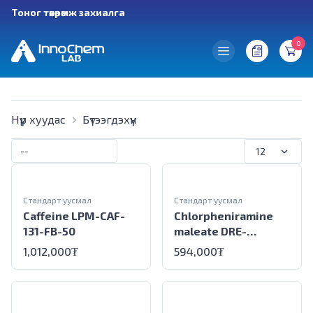
Тоног төхөөрөмж захиалга
0
Нүүр хуудас
Бүтээгдэхүүн
Стандарт уусмал
Стандарт уусмал
Caffeine LPM-CAF-
Chlorpheniramine
131-FB-50
maleate DRE-
C11555000
1,012,000
₮
594,000
₮