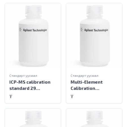
Стандарт уусмал
Стандарт уусмал
ICP-MS calibration
Multi-Element
standard 29
Calibration
elements
Standard-4 10 µg/mL
₮
₮
12 elements