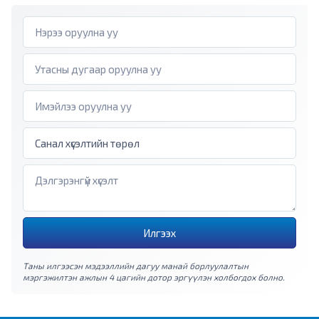
Илгээх
Таны илгээсэн мэдээллийн дагуу манай борлуулалтын
мэргэжилтэн ажлын 4 цагийн дотор эргүүлэн холбогдох болно.