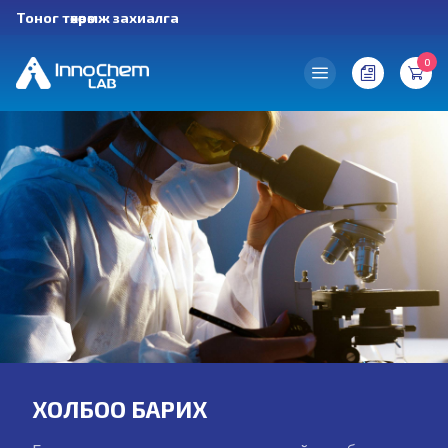
Тоног төхөөрөмж захиалга
0
ХОЛБОО БАРИХ