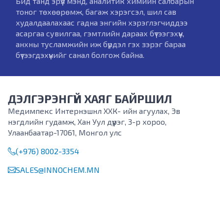
Бид танд эрүүл мэнд, аналитик химийн салбарын
тоног төхөөрөмж, багаж хэрэгсэл, шил сав
худалдаалахаас гадна энгийн хэрэглэгчиддээ
асаргаа сувилгаа, гэмтлийн дараах бүтээгэхүүн,
анхны тусламжийн иж бүрдэл гэх зэрэг бараа
бүтээгдэхүүнийг санал болгож байна.
ДЭЛГЭРЭНГҮЙ ХАЯГ БАЙРШИЛ
Медимпекс Интернэшнл ХХК- ийн агуулах, Эв
нэгдлийн гудамж, Хан Уул дүүрэг, 3-р хороо,
Улаанбаатар-17061, Монгол улс
(+976) 8002-3354
SALES@INNOCHEM.MN