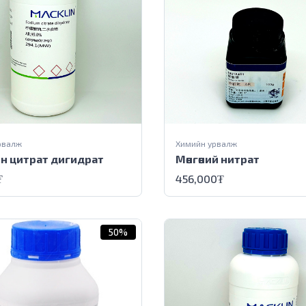
рвалж
Химийн урвалж
н цитрат дигидрат
Мөнгөний нитрат
₮
456,000
₮
50%