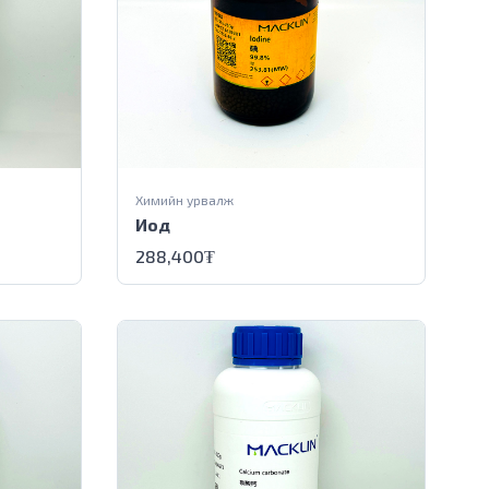
Химийн урвалж
Иод
288,400
₮