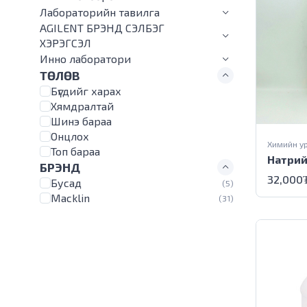
Лабораторийн тавилга
AGILENT БРЭНД СЭЛБЭГ
ХЭРЭГСЭЛ
Инно лаборатори
ТӨЛӨВ
Бүгдийг харах
Хямдралтай
Шинэ бараа
Онцлох
Химийн у
Топ бараа
Натрий
БРЭНД
32,000
Бусад
(5)
Macklin
(31)