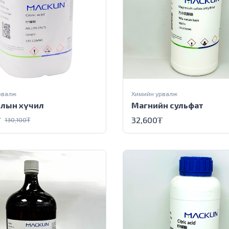
рвалж
Химийн урвалж
лын хүчил
Магнийн сульфат
₮
32,600
₮
130,100
₮