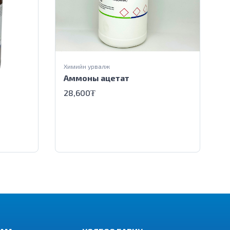
Химийн урвалж
Аммоны ацетат
28,600
₮