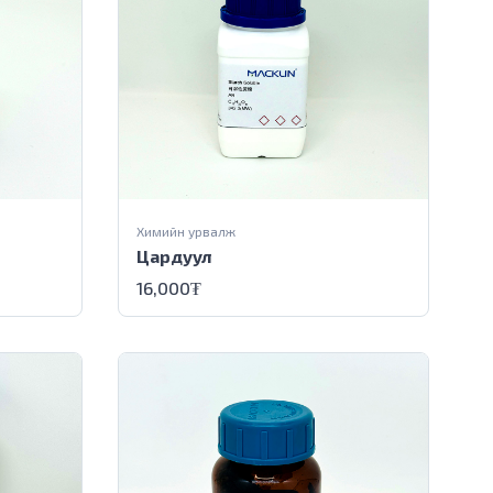
Химийн урвалж
Цардуул
16,000
₮