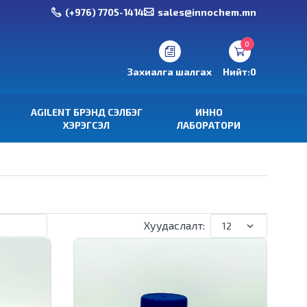
(+976) 7705-1414
sales@innochem.mn
0
Захиалга шалгах
Нийт:
0
AGILENT БРЭНД СЭЛБЭГ
ИННО
ХЭРЭГСЭЛ
ЛАБОРАТОРИ
Хуудаслалт: