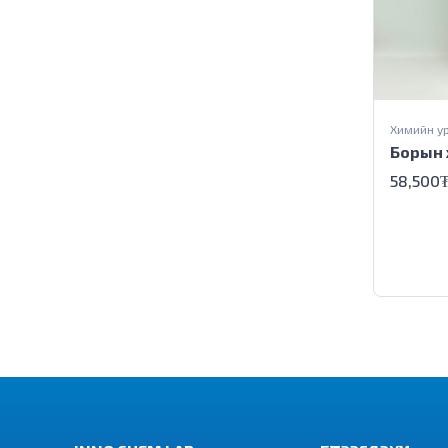
Химийн у
Борын 
58,500