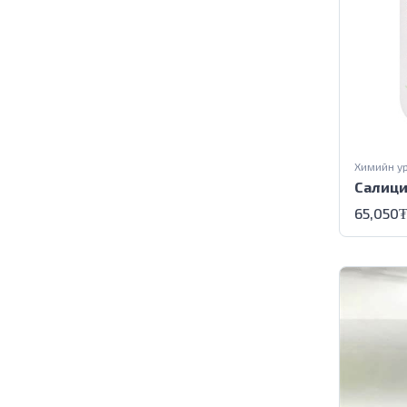
Химийн у
Салици
65,050