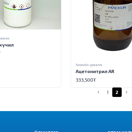
рвалж
хүчил
₮
Химийн урвалж
Ацетонитрил AR
333,500
₮
(current)
1
2