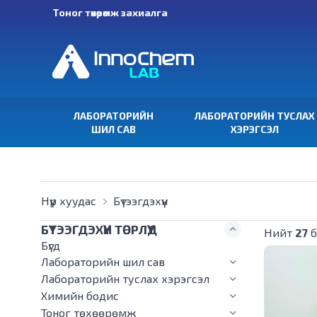
Тоног төхөөрөмж захиалга
ЛАБОРАТОРИЙН
ЛАБОРАТОРИЙН ТУСЛАХ
ШИЛ САВ
ХЭРЭГСЭЛ
Нүүр хуудас
Бүтээгдэхүүн
БҮТЭЭГДЭХҮҮН ТӨРЛҮҮД
Нийт
27
б
Бүгд
Лабораторийн шил сав
Лабораторийн туслах хэрэгсэл
Химийн бодис
Тоног төхөөрөмж