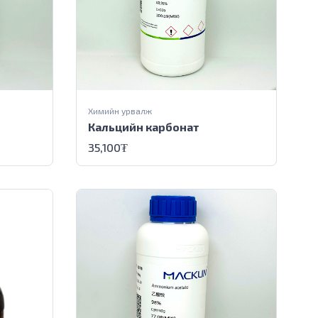
Химийн урвалж
Кальцийн карбонат
35,100
₮