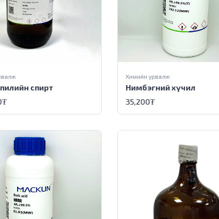
рвалж
Химийн урвалж
пилийн спирт
Нимбэгний хүчил
0
₮
35,200
₮