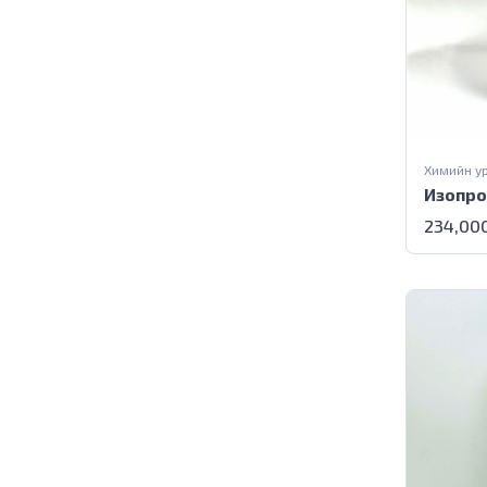
Химийн у
Изопро
234,00