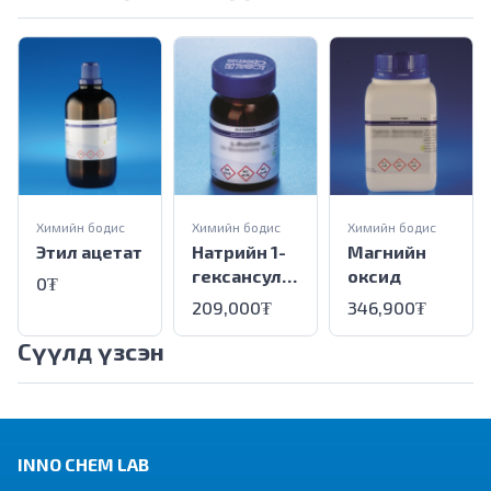
Химийн бодис
Химийн бодис
Химийн бодис
Этил ацетат
Натрийн 1-
Магнийн
гексансуль
оксид
0₮
фонат(
209,000₮
346,900₮
Усгүй)
Сүүлд үзсэн
INNO CHEM LAB