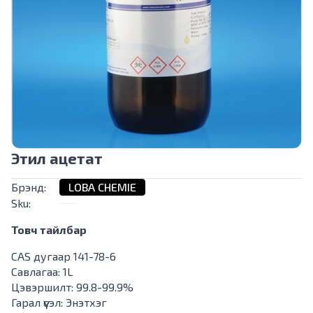
Этил ацетат
Брэнд:
LOBA CHEMIE
Sku:
Товч тайлбар
CAS дугаар 141-78-6
Савлагаа: 1L
Цэвэршилт: 99.8-99.9%
Гарал үүсэл: Энэтхэг