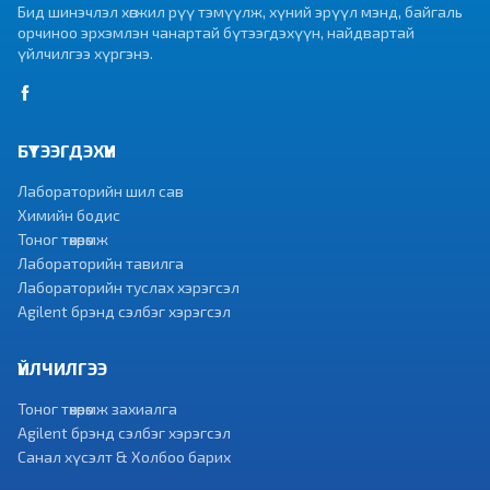
Бид шинэчлэл хөгжил рүү тэмүүлж, хүний эрүүл мэнд, байгаль
орчиноо эрхэмлэн чанартай бүтээгдэхүүн, найдвартай
үйлчилгээ хүргэнэ.
БҮТЭЭГДЭХҮҮН
Лабораторийн шил сав
Химийн бодис
Тоног төхөөрөмж
Лабораторийн тавилга
Лабораторийн туслах хэрэгсэл
Agilent брэнд сэлбэг хэрэгсэл
ҮЙЛЧИЛГЭЭ
Тоног төхөөрөмж захиалга
Agilent брэнд сэлбэг хэрэгсэл
Санал хүсэлт & Холбоо барих