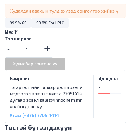
Худалдан авахын тулд эхлээд сонголтоо хийнэ үү
99.9% GC
99.8% For HPLC
Үнэ:
₮
Тоо ширхэг
Хувилбар сонгоно уу
Байршил
Үлдэгдэл
Та хүргэлтийн талаар дэлгэрэнгүй
-
мэдээлэл авахыг хүсвэл 77051414
дугаар эсвэл
sales@innochem.mn
холбогдоно уу.
Утас: (+976) 7705-1414
Төстэй бүтээгдэхүүн