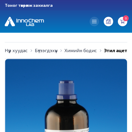
Тоног төхөөрөмж захиалга
0
Нүүр хуудас
Бүтээгдэхүүн
Химийн бодис
Этил ацета