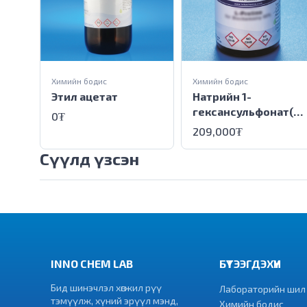
Химийн бодис
Химийн бодис
Этил ацетат
Натрийн 1-
гексансульфонат(
0₮
Усгүй)
209,000₮
Сүүлд үзсэн
INNO CHEM LAB
БҮТЭЭГДЭХҮҮН
Бид шинэчлэл хөгжил рүү
Лабораторийн шил
тэмүүлж, хүний эрүүл мэнд,
Химийн бодис