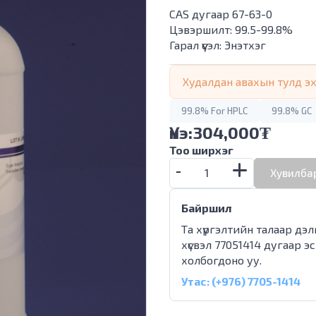
CAS дугаар 67-63-0
Цэвэршилт: 99.5-99.8%
Гарал үүсэл: Энэтхэг
Худалдан авахын тулд эхл
99.8% For HPLC
99.8% GC
Үнэ:
304,000
₮
Тоо ширхэг
Хувилбар
Байршил
Та хүргэлтийн талаар дэ
хүсвэл 77051414 дугаар э
холбогдоно уу.
Утас: (+976) 7705-1414