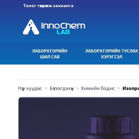
Тоног төхөөрөмж захиалга
ЛАБОРАТОРИЙН
ЛАБОРАТОРИЙН ТУСЛАХ
ШИЛ САВ
ХЭРЭГСЭЛ
Нүүр хуудас
Бүтээгдэхүүн
Химийн бодис
Изопр