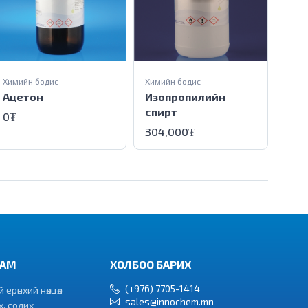
Химийн бодис
Химийн бодис
Хими
Ацетон
Изопропилийн
Тет
спирт
амм
0₮
сул
304,000₮
333
РАМ
ХОЛБОО БАРИХ
(+976) 7705-1414
ерөнхий нөхцөл
sales@innochem.mn
, солих