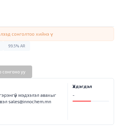
ээд сонголтоо хийнэ үү
99.5% AR
 сонгоно уу
Үлдэгдэл
лгэрэнгүй мэдээлэл авахыг
-
свэл
sales@innochem.mn