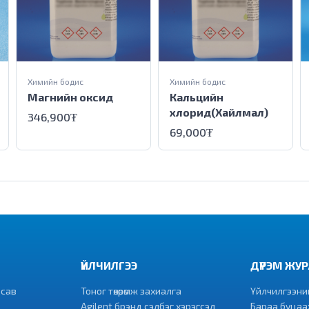
Химийн бодис
Химийн бодис
Магнийн оксид
Кальцийн
хлорид(Хайлмал)
346,900₮
69,000₮
ҮЙЛЧИЛГЭЭ
ДҮРЭМ ЖУ
 сав
Тоног төхөөрөмж захиалга
Үйлчилгээний 
Agilent брэнд сэлбэг хэрэгсэл
Бараа буцаах