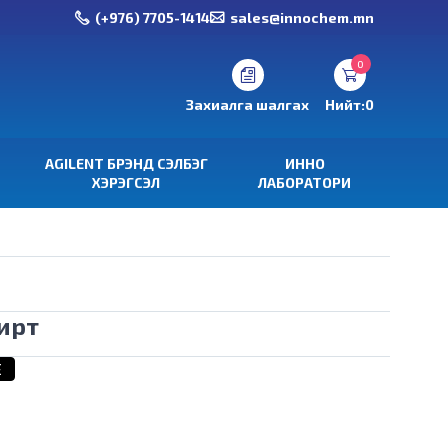
(+976) 7705-1414
sales@innochem.mn
0
Захиалга шалгах
Нийт:
0
AGILENT БРЭНД СЭЛБЭГ
ИННО
ХЭРЭГСЭЛ
ЛАБОРАТОРИ
ирт
E