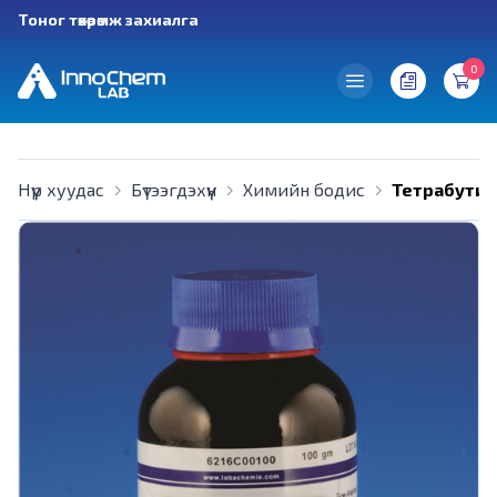
Тоног төхөөрөмж захиалга
0
Нүүр хуудас
Бүтээгдэхүүн
Химийн бодис
Тетрабутил