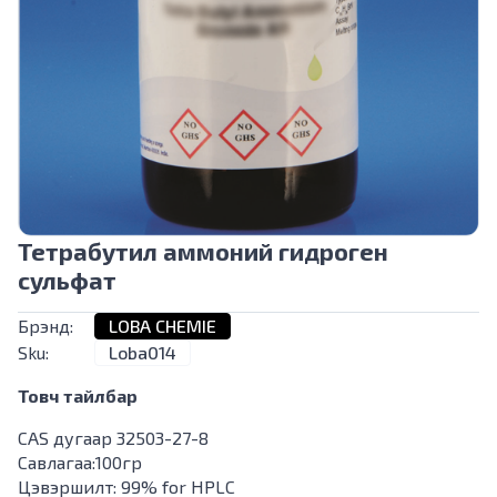
Тетрабутил аммоний гидроген
сульфат
Брэнд:
LOBA CHEMIE
Sku:
Loba014
Товч тайлбар
CAS дугаар 32503-27-8
Савлагаа:100гр
Цэвэршилт: 99% for HPLC