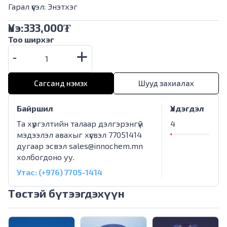
Гарал үүсэл: Энэтхэг
Үнэ:
333,000
₮
Тоо ширхэг
Сагсанд нэмэх
Шууд захиалах
Байршил
Үлдэгдэл
Та хүргэлтийн талаар дэлгэрэнгүй
4
мэдээлэл авахыг хүсвэл 77051414
дугаар эсвэл
sales@innochem.mn
холбогдоно уу.
Утас: (+976) 7705-1414
Төстэй бүтээгдэхүүн