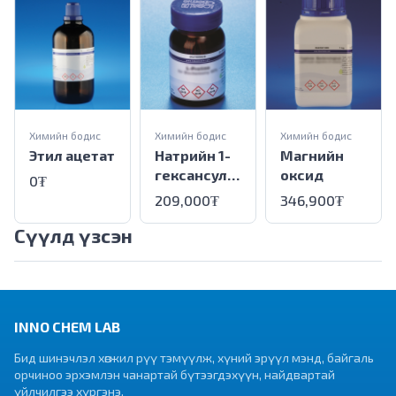
Химийн бодис
Химийн бодис
Химийн бодис
Этил ацетат
Натрийн 1-
Магнийн
гексансуль
оксид
0₮
фонат(
209,000₮
346,900₮
Усгүй)
Сүүлд үзсэн
INNO CHEM LAB
Бид шинэчлэл хөгжил рүү тэмүүлж, хүний эрүүл мэнд, байгаль
орчиноо эрхэмлэн чанартай бүтээгдэхүүн, найдвартай
үйлчилгээ хүргэнэ.