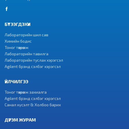
БҮТЭЭГДЭХҮҮН
Лабораторийн шил сав
Химийн бодис
Тоног төхөөрөмж
Лабораторийн тавилга
Лабораторийн туслах хэрэгсэл
Agilent брэнд сэлбэг хэрэгсэл
ҮЙЛЧИЛГЭЭ
Тоног төхөөрөмж захиалга
Agilent брэнд сэлбэг хэрэгсэл
Санал хүсэлт & Холбоо барих
ДҮРЭМ ЖУРАМ