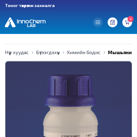
Тоног төхөөрөмж захиалга
0
Нүүр хуудас
Бүтээгдэхүүн
Химийн бодис
Мышьякийн 