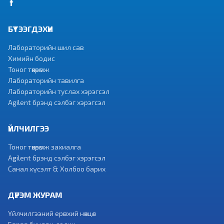
БҮТЭЭГДЭХҮҮН
Лабораторийн шил сав
Химийн бодис
Тоног төхөөрөмж
Лабораторийн тавилга
Лабораторийн туслах хэрэгсэл
Agilent брэнд сэлбэг хэрэгсэл
ҮЙЛЧИЛГЭЭ
Тоног төхөөрөмж захиалга
Agilent брэнд сэлбэг хэрэгсэл
Санал хүсэлт & Холбоо барих
ДҮРЭМ ЖУРАМ
Үйлчилгээний ерөнхий нөхцөл