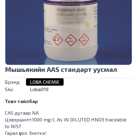
Мышьякийн AAS стандарт уусмал
Брэнд:
LOBA CHEMIE
Sku:
Loba019
Товч тайлбар
CAS дугаар NA
Цэвэршилт:1000 mg/L As IN DILUTED HNO3 traceable
to NIST
Гарал үүсэл: Энэтхэг