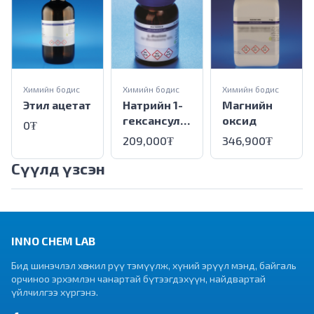
Химийн бодис
Химийн бодис
Химийн бодис
Этил ацетат
Натрийн 1-
Магнийн
гексансуль
оксид
0₮
фонат(
209,000₮
346,900₮
Усгүй)
Сүүлд үзсэн
INNO CHEM LAB
Бид шинэчлэл хөгжил рүү тэмүүлж, хүний эрүүл мэнд, байгаль
орчиноо эрхэмлэн чанартай бүтээгдэхүүн, найдвартай
үйлчилгээ хүргэнэ.