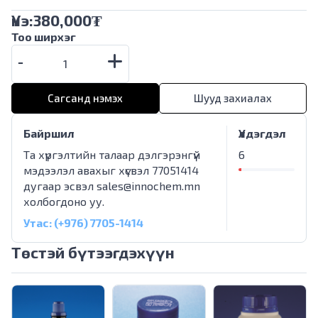
Үнэ:
380,000
₮
Тоо ширхэг
Сагсанд нэмэх
Шууд захиалах
Байршил
Үлдэгдэл
Та хүргэлтийн талаар дэлгэрэнгүй
6
мэдээлэл авахыг хүсвэл 77051414
дугаар эсвэл
sales@innochem.mn
холбогдоно уу.
Утас: (+976) 7705-1414
Төстэй бүтээгдэхүүн