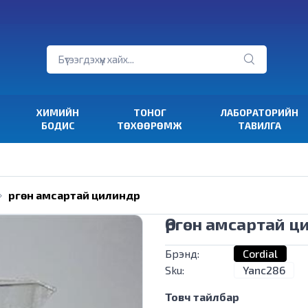
ХИМИЙН
ТОНОГ
ЛАБОРАТОРИЙН
БОДИС
ТӨХӨӨРӨМЖ
ТАВИЛГА
Өргөн амсартай цилиндр
Өргөн амсартай ц
Брэнд:
Cordial
Sku:
Yanc286
Товч тайлбар