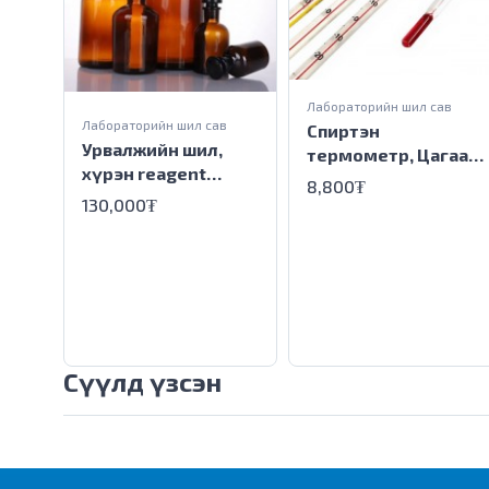
Лабораторийн шил сав
Лабораторийн шил сав
Спиртэн
Урвалжийн шил,
термометр, Цагаан
хүрэн reagent
дэвсгэртэй
8,800₮
bottle Amber glass
industrial alcohol
130,000₮
5000ml
thermometer,White
back
Сүүлд үзсэн