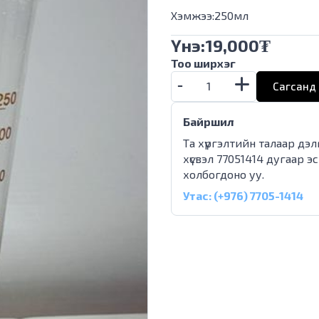
Хэмжээ:250мл
Үнэ:
19,000
₮
Тоо ширхэг
Сагсанд 
Байршил
Та хүргэлтийн талаар дэ
хүсвэл 77051414 дугаар э
холбогдоно уу.
Утас: (+976) 7705-1414