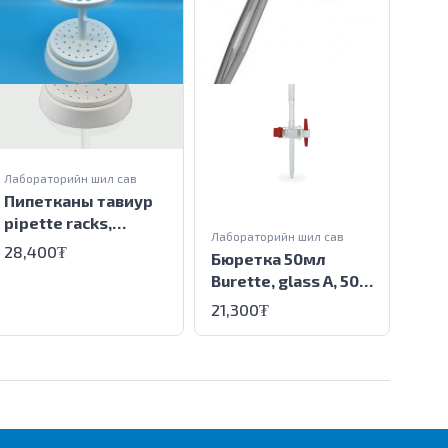
Лабо
Хув
tes
550
Лабораторийн шил сав
Пипетканы тавиур
pipette racks,
Лабораторийн шил сав
vertical
28,400₮
Бюретка 50мл
Burette, glass A, 50
ml
21,300₮