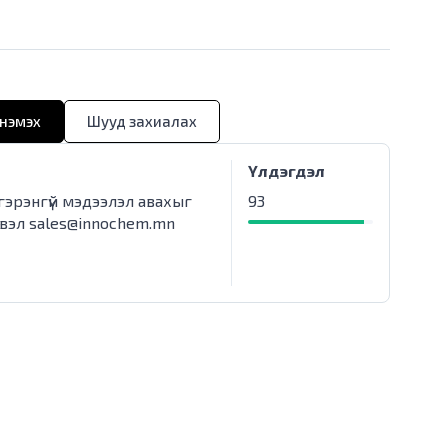
нэмэх
Шууд захиалах
Үлдэгдэл
лгэрэнгүй мэдээлэл авахыг
93
свэл
sales@innochem.mn