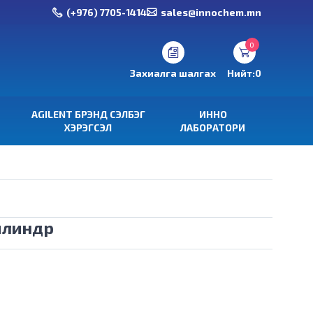
(+976) 7705-1414
sales@innochem.mn
0
Захиалга шалгах
Нийт:
0
AGILENT БРЭНД СЭЛБЭГ
ИННО
ХЭРЭГСЭЛ
ЛАБОРАТОРИ
илиндр