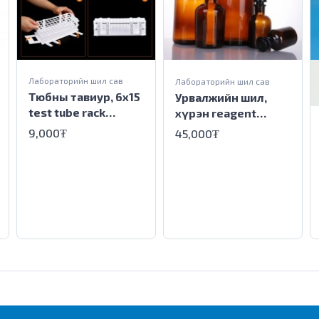
Лабораторийн шил сав
Лабораторийн шил сав
Тюбны тавиур, 6х15
Урвалжийн шил,
test tube rack
хүрэн reagent
plastic 6x15
bottle Amber glass
9,000₮
45,000₮
2500ml