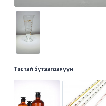
Төстэй бүтээгдэхүүн