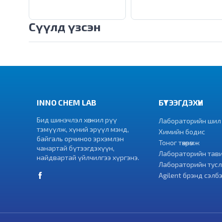
Сүүлд үзсэн
INNO CHEM LAB
БҮТЭЭГДЭХҮҮН
Бид шинэчлэл хөгжил рүү
Лабораторийн шил
тэмүүлж, хүний эрүүл мэнд,
Химийн бодис
байгаль орчиноо эрхэмлэн
Тоног төхөөрөмж
чанартай бүтээгдэхүүн,
Лабораторийн тав
найдвартай үйлчилгээ хүргэнэ.
Лабораторийн тусл
Agilent брэнд сэлбэ