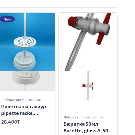
New
Лабо
Хув
tes
550
Лабораторийн шил сав
Пипетканы тавиур
pipette racks,
Лабораторийн шил сав
vertical
28,400₮
Бюретка 50мл
Burette, glass A, 50