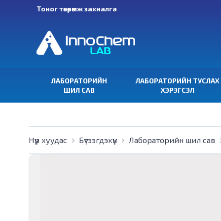
Тоног төхөөрөмж захиалга
ЛАБОРАТОРИЙН
ЛАБОРАТОРИЙН ТУСЛАХ
ШИЛ САВ
ХЭРЭГСЭЛ
Нүүр хуудас
Бүтээгдэхүүн
Лабораторийн шил сав