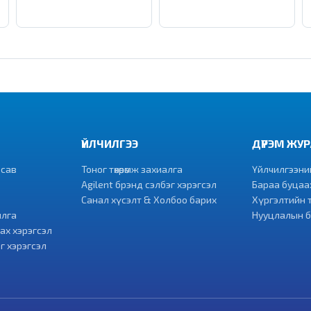
ҮЙЛЧИЛГЭЭ
ДҮРЭМ ЖУ
 сав
Тоног төхөөрөмж захиалга
Үйлчилгээний 
Agilent брэнд сэлбэг хэрэгсэл
Бараа буцаах
Санал хүсэлт & Холбоо барих
Хүргэлтийн 
илга
Нууцлалын 
ах хэрэгсэл
г хэрэгсэл