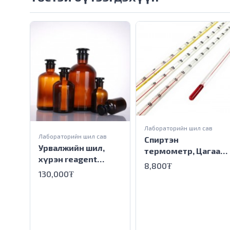
Лабораторийн шил сав
Лабораторийн шил сав
Спиртэн
Урвалжийн шил,
термометр, Цагаан
хүрэн reagent
дэвсгэртэй
8,800₮
bottle Amber glass
industrial alcohol
130,000₮
5000ml
thermometer,White
back