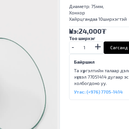
Диаметр: 75мм,
Хонхор
Хайрцгандаа 10ширхэгтэй
Үнэ:
24,000
₮
Тоо ширхэг
Сагсанд 
Байршил
Та хүргэлтийн талаар дэ
хүсвэл 77051414 дугаар э
холбогдоно уу.
Утас: (+976) 7705-1414