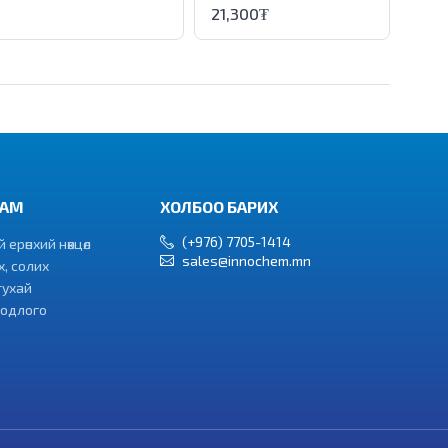
ml
21,300₮
РАМ
ХОЛБОО БАРИХ
(+976) 7705-1414
ерөнхий нөхцөл
sales@innochem.mn
, солих
тухай
бодлого