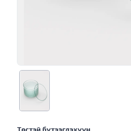
Төстэй бүтээгдэхүүн