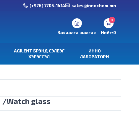
(+976) 7705-1414
sales@innochem.mn
0
Захиалга шалгах
Нийт:
0
AGILENT БРЭНД СЭЛБЭГ
ИННО
ХЭРЭГСЭЛ
ЛАБОРАТОРИ
 /Watch glass