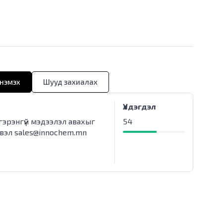
нэмэх
Шууд захиалах
Үлдэгдэл
лгэрэнгүй мэдээлэл авахыг
54
свэл
sales@innochem.mn