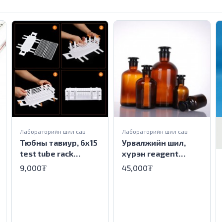
Лабораторийн шил сав
Лабораторийн шил сав
Тюбны тавиур, 6х15
Урвалжийн шил,
test tube rack
хүрэн reagent
plastic 6x15
bottle Amber glass
9,000₮
45,000₮
2500ml