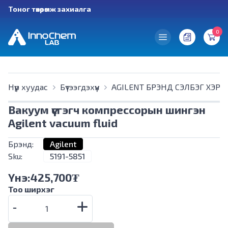
Тоног төхөөрөмж захиалга
0
Нүүр хуудас
Бүтээгдэхүүн
AGILENT БРЭНД СЭЛБЭГ ХЭРЭ
Вакуум үүсгэгч компрессорын шингэн
Agilent vacuum fluid
Брэнд:
Agilent
Sku:
5191-5851
Үнэ:
425,700
₮
Тоо ширхэг