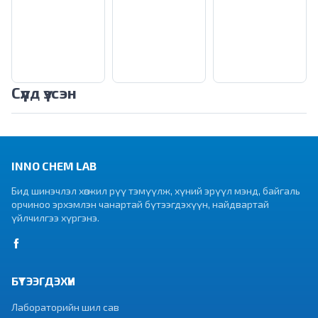
Сүүлд үзсэн
INNO CHEM LAB
Бид шинэчлэл хөгжил рүү тэмүүлж, хүний эрүүл мэнд, байгаль
орчиноо эрхэмлэн чанартай бүтээгдэхүүн, найдвартай
үйлчилгээ хүргэнэ.
БҮТЭЭГДЭХҮҮН
Лабораторийн шил сав