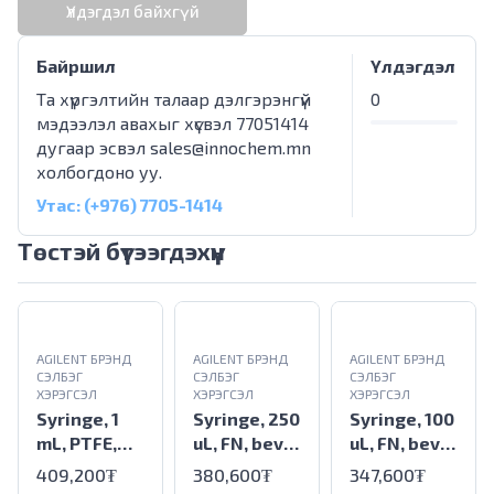
Үлдэгдэл байхгүй
Байршил
Үлдэгдэл
Та хүргэлтийн талаар дэлгэрэнгүй
0
мэдээлэл авахыг хүсвэл 77051414
дугаар эсвэл
sales@innochem.mn
холбогдоно уу.
Утас: (+976) 7705-1414
Төстэй бүтээгдэхүүн
AGILENT БРЭНД
AGILENT БРЭНД
AGILENT БРЭНД
СЭЛБЭГ
СЭЛБЭГ
СЭЛБЭГ
ХЭРЭГСЭЛ
ХЭРЭГСЭЛ
ХЭРЭГСЭЛ
Syringe, 1
Syringe, 250
Syringe, 100
mL, PTFE,
uL, FN, bevel
uL, FN, bevel
FN, bevel tip
tip
tip
409,200₮
380,600₮
347,600₮