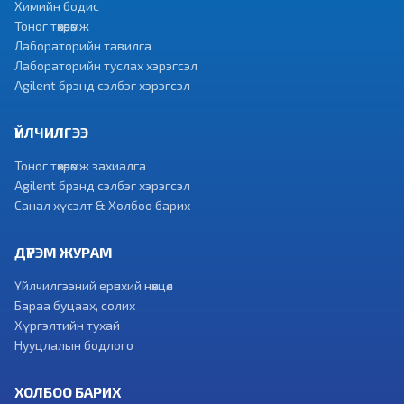
Химийн бодис
Тоног төхөөрөмж
Лабораторийн тавилга
Лабораторийн туслах хэрэгсэл
Agilent брэнд сэлбэг хэрэгсэл
ҮЙЛЧИЛГЭЭ
Тоног төхөөрөмж захиалга
Agilent брэнд сэлбэг хэрэгсэл
Санал хүсэлт & Холбоо барих
ДҮРЭМ ЖУРАМ
Үйлчилгээний ерөнхий нөхцөл
Бараа буцаах, солих
Хүргэлтийн тухай
Нууцлалын бодлого
ХОЛБОО БАРИХ