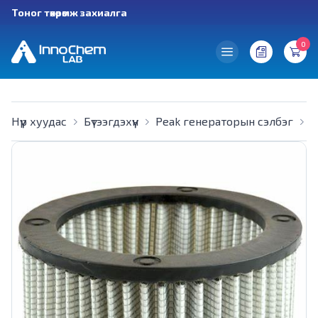
Тоног төхөөрөмж захиалга
0
Нүүр хуудас
Бүтээгдэхүүн
Peak генераторын сэлбэг
F