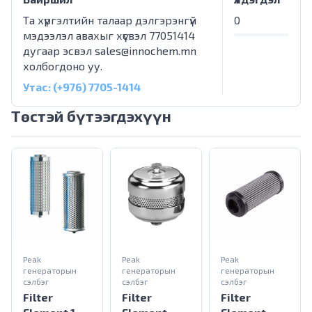
Та хүргэлтийн талаар дэлгэрэнгүй
0
мэдээлэл авахыг хүсвэл 77051414
дугаар эсвэл
sales@innochem.mn
холбогдоно уу.
Утас: (+976) 7705-1414
Төстэй бүтээгдэхүүн
Peak
Peak
Peak
генераторын
генераторын
генераторын
сэлбэг
сэлбэг
сэлбэг
Filter
Filter
Filter