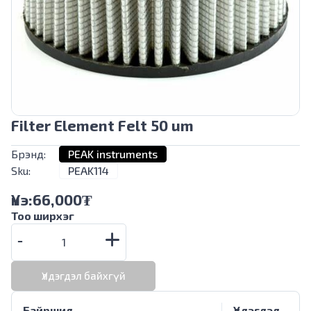
Filter Element Felt 50 um
Брэнд:
PEAK instruments
Sku:
PEAK114
Үнэ:
66,000
₮
Тоо ширхэг
Үлдэгдэл байхгүй
Байршил
Үлдэгдэл