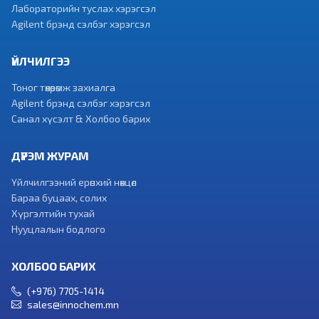
Лабораторийн туслах хэрэгсэл
Agilent брэнд сэлбэг хэрэгсэл
ҮЙЛЧИЛГЭЭ
Тоног төхөөрөмж захиалга
Agilent брэнд сэлбэг хэрэгсэл
Санал хүсэлт & Холбоо барих
ДҮРЭМ ЖУРАМ
Үйлчилгээний ерөнхий нөхцөл
Бараа буцаах, солих
Хүргэлтийн тухай
Нууцлалын бодлого
ХОЛБОО БАРИХ
(+976) 7705-1414
sales@innochem.mn