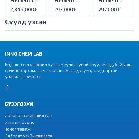
Element 1
Element
Element
um
Exhaust
3302275
2,849,000₮
792,000₮
297,000₮
Coalescing
Cleaner 02-
Сүүлд үзсэн
02-4509
4336
INNO CHEM LAB
Бид шинэчлэл хөгжил рүү тэмүүлж, хүний эрүүл мэнд, байгаль
орчиноо эрхэмлэн чанартай бүтээгдэхүүн, найдвартай
үйлчилгээ хүргэнэ.
БҮТЭЭГДЭХҮҮН
Лабораторийн шил сав
Химийн бодис
Тоног төхөөрөмж
Лабораторийн тавилга