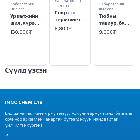
Лабораторийн
Лабораторийн
Лабораторийн
шил сав
шил сав
шил сав
Спиртэн
Тюбны
Урвалжийн
термометр,
тавиур, 6х15
шил, хүрэн
Цагаан
8,800₮
test tube
reagent
9,000₮
130,000₮
дэвсгэртэй
rack plastic
bottle
industrial
6x15
Amber glass
alcohol
5000ml
thermomet
er,White
back
Сүүлд үзсэн
INNO CHEM LAB
Бид шинэчлэл хөгжил рүү тэмүүлж, хүний эрүүл мэнд, байгаль
орчиноо эрхэмлэн чанартай бүтээгдэхүүн, найдвартай
үйлчилгээ хүргэнэ.