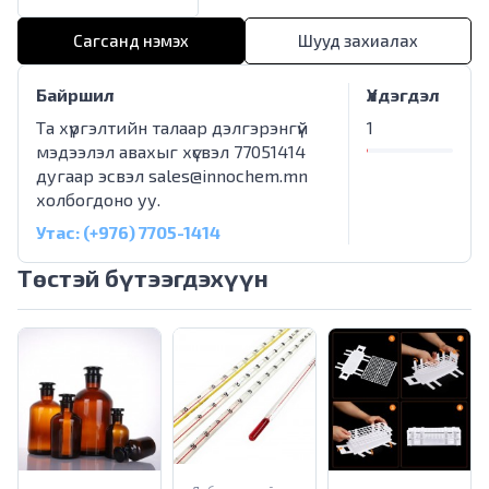
Сагсанд нэмэх
Шууд захиалах
Байршил
Үлдэгдэл
Та хүргэлтийн талаар дэлгэрэнгүй
1
мэдээлэл авахыг хүсвэл 77051414
дугаар эсвэл
sales@innochem.mn
холбогдоно уу.
Утас: (+976) 7705-1414
Төстэй бүтээгдэхүүн