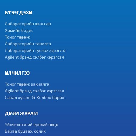
БҮТЭЭГДЭХҮҮН
Лабораторийн шил сав
Химийн бодис
Тоног төхөөрөмж
Лабораторийн тавилга
Лабораторийн туслах хэрэгсэл
Agilent брэнд сэлбэг хэрэгсэл
ҮЙЛЧИЛГЭЭ
Тоног төхөөрөмж захиалга
Agilent брэнд сэлбэг хэрэгсэл
Санал хүсэлт & Холбоо барих
ДҮРЭМ ЖУРАМ
Үйлчилгээний ерөнхий нөхцөл
Бараа буцаах, солих