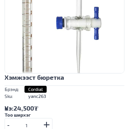
Хэмжээст бюретка
Брэнд:
Cordial
Sku:
yanc263
Үнэ:
24,500
₮
Тоо ширхэг