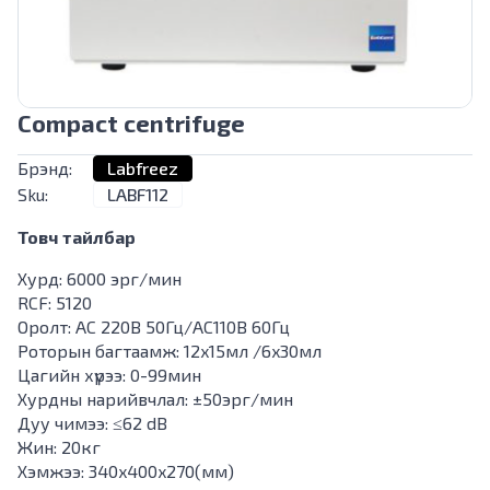
Compact centrifuge
Брэнд:
Labfreez
Sku:
LABF112
Товч тайлбар
Хурд: 6000 эрг/мин
RCF: 5120
Оролт: AC 220В 50Гц/AC110В 60Гц
Роторын багтаамж: 12x15мл /6x30мл
Цагийн хүрээ: 0-99мин
Хурдны нарийвчлал: ±50эрг/мин
Дуу чимээ: ≤62 dB
Жин: 20кг
Хэмжээ: 340x400x270(мм)