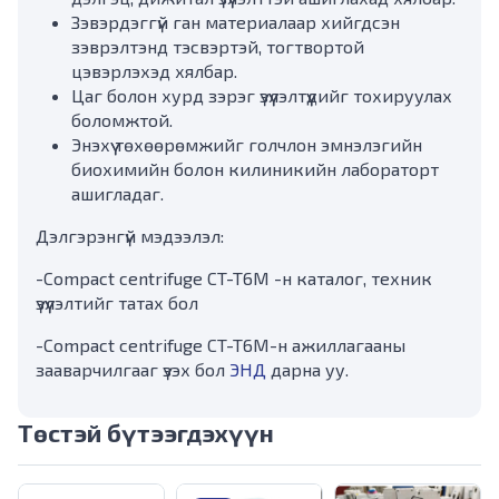
Зэвэрдэггүй ган материалаар хийгдсэн
зэврэлтэнд тэсвэртэй, тогтвортой
цэвэрлэхэд хялбар.
Цаг болон хурд зэрэг үзүүлэлтүүдийг тохируулах
боломжтой.
Энэхүү төхөөрөмжийг голчлон эмнэлэгийн
биохимийн болон килиникийн лабораторт
ашигладаг.
Дэлгэрэнгүй мэдээлэл:
-Compact centrifuge CT-T6M -н каталог, техник
үзүүлэлтийг татах бол
-Compact centrifuge CT-T6M-н ажиллагааны
зааварчилгааг үзэх бол
ЭНД
дарна уу.
Төстэй бүтээгдэхүүн