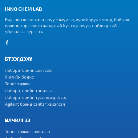
INNO CHEM LAB
Бид шинэчлэл хөгжил рүү тэмүүлж, хүний эрүүл мэнд, байгаль
орчиноо эрхэмлэн чанартай бүтээгдэхүүн, найдвартай
үйлчилгээ хүргэнэ.
БҮТЭЭГДЭХҮҮН
Лабораторийн шил сав
Химийн бодис
Тоног төхөөрөмж
Лабораторийн тавилга
Лабораторийн туслах хэрэгсэл
Agilent брэнд сэлбэг хэрэгсэл
ҮЙЛЧИЛГЭЭ
Тоног төхөөрөмж захиалга