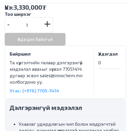
Үнэ:
3,330,000
₮
Тоо ширхэг
Үлдэгдэл байхгүй
Байршил
Үлдэгдэл
Та хүргэлтийн талаар дэлгэрэнгүй
0
мэдээлэл авахыг хүсвэл 77051414
дугаар эсвэл
sales@innochem.mn
холбогдоно уу.
Утас: (+976) 7705-1414
Дэлгэрэнгүй мэдээлэл
Ухаалаг удирдлагын чип болон мэдрэгчтэй
дэлгэц, дижитал үзүүлэлттэй ашиглахад хялбар.