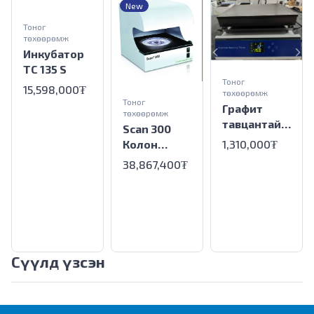
New
Тоног
төхөөрөмж
Инкубатор
TC 135 S
Тоног
15,598,000₮
төхөөрөмж
Тоног
Графит
төхөөрөмж
тавцантай
Scan 300
лаборатори
Колон
1,310,000₮
йн плетка
тоологч
38,867,400₮
Сүүлд үзсэн