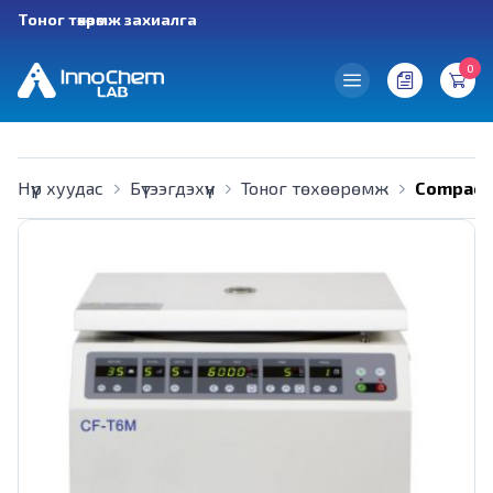
Тоног төхөөрөмж захиалга
0
Нүүр хуудас
Бүтээгдэхүүн
Тоног төхөөрөмж
Compact 