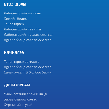
БҮТЭЭГДЭХҮҮН
Лабораторийн шил сав
Химийн бодис
Тоног төхөөрөмж
Лабораторийн тавилга
Лабораторийн туслах хэрэгсэл
Agilent брэнд сэлбэг хэрэгсэл
ҮЙЛЧИЛГЭЭ
Тоног төхөөрөмж захиалга
Agilent брэнд сэлбэг хэрэгсэл
Санал хүсэлт & Холбоо барих
ДҮРЭМ ЖУРАМ
Үйлчилгээний ерөнхий нөхцөл
Бараа буцаах, солих
Хүргэлтийн тухай