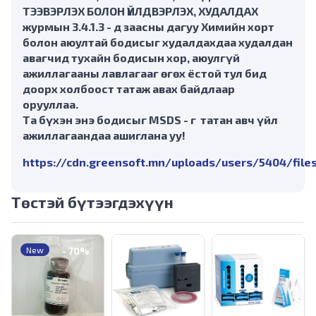
ТЭЭВЭРЛЭХ БОЛОН ҮЙЛДВЭРЛЭХ, ХУДАЛДАХ
журмын 3.4.1.3 - д заасны дагуу Химийн хорт
болон аюултай бодисыг худалдахдаа худалдан
авагчид тухайн бодисын хор, аюулгүй
ажиллагааны лавлагааг өгөх ёстой тул бид
доорх холбоост татаж авах байдлаар
орууллаа.
Та бүхэн энэ бодисыг MSDS - г татан авч үйл
ажиллагаандаа ашиглана уу!
https://cdn.greensoft.mn/uploads/users/5404/files
Төстэй бүтээгдэхүүн
-
70%
New