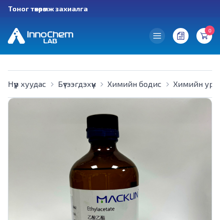
Тоног төхөөрөмж захиалга
0
Нүүр хуудас
Бүтээгдэхүүн
Химийн бодис
Химийн урв