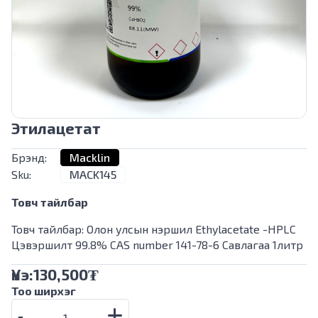
Этилацетат
Брэнд:
Macklin
Sku:
MACK145
Товч тайлбар
Товч тайлбар: Олон улсын нэршил Ethylacetate -HPLC
Цэвэршилт 99.8% CAS number 141-78-6 Савлагаа 1литр
Үнэ:
130,500
₮
Тоо ширхэг