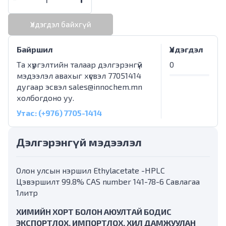
Үлдэгдэл байхгүй
Байршил
Үлдэгдэл
Та хүргэлтийн талаар дэлгэрэнгүй
0
мэдээлэл авахыг хүсвэл 77051414
дугаар эсвэл
sales@innochem.mn
холбогдоно уу.
Утас: (+976) 7705-1414
Дэлгэрэнгүй мэдээлэл
Олон улсын нэршил Ethylacetate -HPLC
Цэвэршилт 99.8% CAS number 141-78-6 Савлагаа
1литр
ХИМИЙН ХОРТ БОЛОН АЮУЛТАЙ БОДИС
ЭКСПОРТЛОХ, ИМПОРТЛОХ, ХИЛ ДАМЖУУЛАН