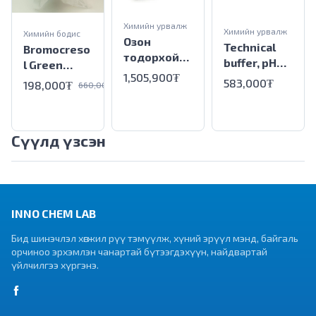
Химийн урвалж
Химийн урвалж
Химийн бодис
Озон
Technical
Bromocreso
тодорхойл
buffer, pH
l Green
огч кит, OZ-
1,505,900₮
9.2, 30x20ml
Sodium Salt
583,000₮
198,000₮
660,000₮
2 загвар,
sachets
HACH
Сүүлд үзсэн
INNO CHEM LAB
Бид шинэчлэл хөгжил рүү тэмүүлж, хүний эрүүл мэнд, байгаль
орчиноо эрхэмлэн чанартай бүтээгдэхүүн, найдвартай
үйлчилгээ хүргэнэ.