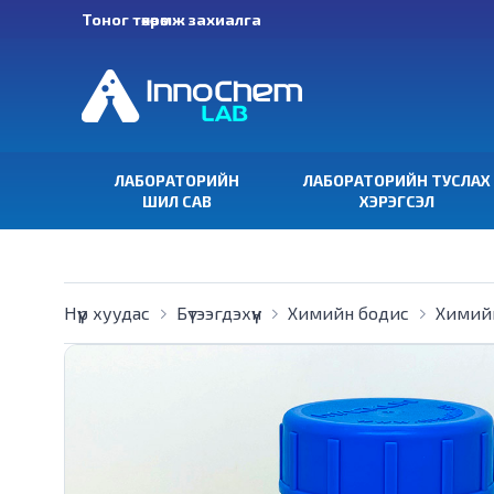
Тоног төхөөрөмж захиалга
ЛАБОРАТОРИЙН
ЛАБОРАТОРИЙН ТУСЛАХ
ШИЛ САВ
ХЭРЭГСЭЛ
Нүүр хуудас
Бүтээгдэхүүн
Химийн бодис
Химий