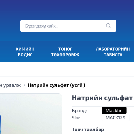
ХИМИЙН
ТОНОГ
ЛАБОРАТОРИЙН
БОДИС
ТӨХӨӨРӨМЖ
ТАВИЛГА
н урвалж
Натрийн сульфат (усгүй )
Натрийн сульфат (
Брэнд:
Macklin
Sku:
MACK129
Товч тайлбар