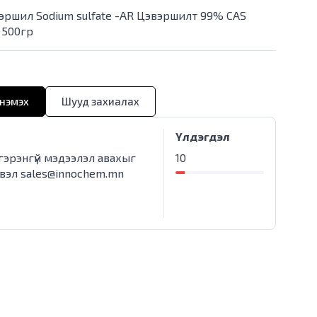
нэршил Sodium sulfate -AR Цэвэршилт 99% CAS
 500гр
нэмэх
Шууд захиалах
Үлдэгдэл
лгэрэнгүй мэдээлэл авахыг
10
свэл
sales@innochem.mn