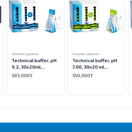
Химийн урвалж
Химийн урвалж
Technical buffer, pH
Technical buffer, pH
9.2, 30x20ml
7.00, 30x20 ml
sachets
sachets
583,000₮
550,000₮