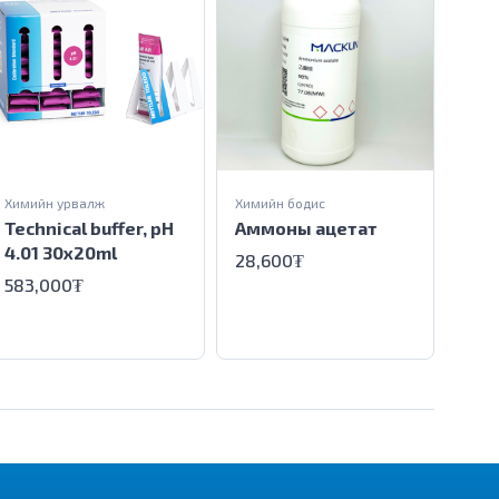
Химийн урвалж
Химийн бодис
Technical buffer, pH
Аммоны ацетат
4.01 30x20ml
28,600₮
Хими
583,000₮
Аце
333