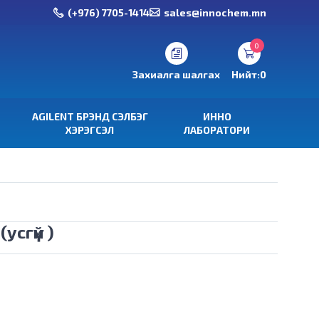
(+976) 7705-1414
sales@innochem.mn
0
Захиалга шалгах
Нийт:
0
AGILENT БРЭНД СЭЛБЭГ
ИННО
ХЭРЭГСЭЛ
ЛАБОРАТОРИ
усгүй )