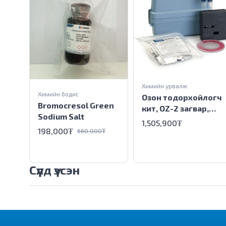
Химийн урвалж
Химийн бодис
Озон тодорхойлогч
Bromocresol Green
кит, OZ-2 загвар,
Sodium Salt
HACH
1,505,900₮
198,000₮
660,000₮
Сүүлд үзсэн