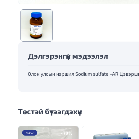
Дэлгэрэнгүй мэдээлэл
Олон улсын нэршил Sodium sulfate -AR Цэвэрш
Төстэй бүтээгдэхүүн
-
70%
New