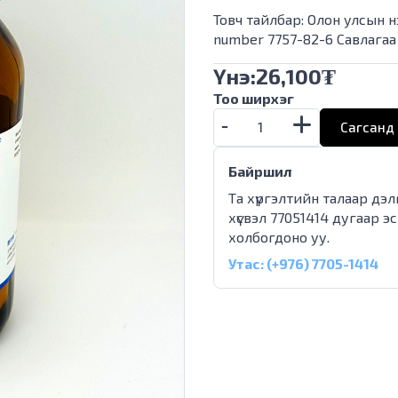
Товч тайлбар: Олон улсын 
number 7757-82-6 Савлагаа
Үнэ:
26,100
₮
Тоо ширхэг
Сагсанд 
Байршил
Та хүргэлтийн талаар дэ
хүсвэл 77051414 дугаар э
холбогдоно уу.
Утас: (+976) 7705-1414